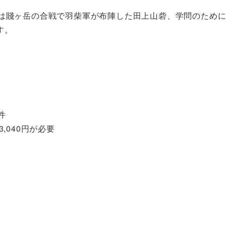
は賤ヶ岳の合戦で羽柴軍が布陣した田上山砦、学問のため
す。
件
,040円が必要