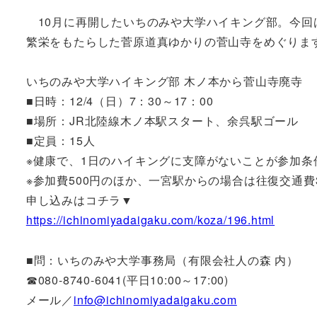
10月に再開したいちのみや大学ハイキング部。今回
繁栄をもたらした菅原道真ゆかりの菅山寺をめぐりま
いちのみや大学ハイキング部 木ノ本から菅山寺廃寺
■日時：12/4（日）7：30～17：00
■場所：JR北陸線木ノ本駅スタート、余呉駅ゴール
■定員：15人
※健康で、1日のハイキングに支障がないことが参加条
※参加費500円のほか、一宮駅からの場合は往復交通費3
申し込みはコチラ▼
https://ichinomiyadaigaku.com/koza/196.html
■問：いちのみや大学事務局（有限会社人の森 内）
☎080-8740-6041(平日10:00～17:00)
メール／
info@ichinomiyadaigaku.com