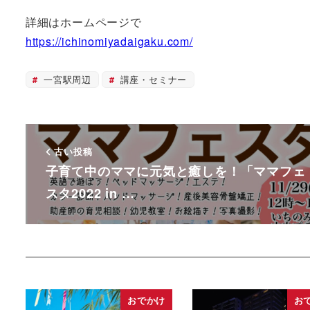
詳細はホームページで
https://ichinomiyadaigaku.com/
一宮駅周辺
講座・セミナー
古い投稿
子育て中のママに元気と癒しを！「ママフェ
スタ2022 in …
おでかけ
お