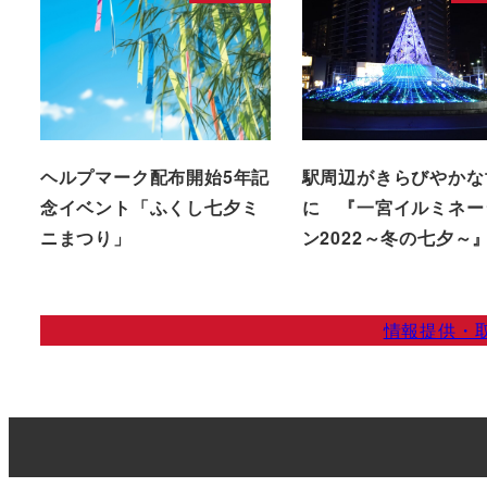
ヘルプマーク配布開始5年記
駅周辺がきらびやかな
念イベント「ふくし七夕ミ
に 『一宮イルミネー
ニまつり」
ン2022～冬の七夕～
情報提供・