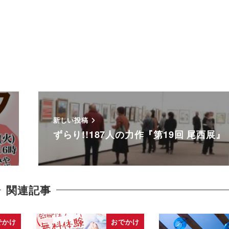
新しい投稿
ずらり!!187人の力作『第19回 尾西展』
関連記事
でかけ
おでかけ