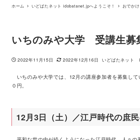
ホーム
いどばたネット idobatanet.jpへようこそ！
おでかけ
いちのみや大学 受講生募
2022年11月15日
2022年12月16日
いどばたネット idob
投稿日
更新日
著
者
いちのみや大学では、12月の講座参加者を募集して
０円。
12月3日（土）／江戸時代の庶
平和な世の中が続くようになった江戸時代。人々の暮