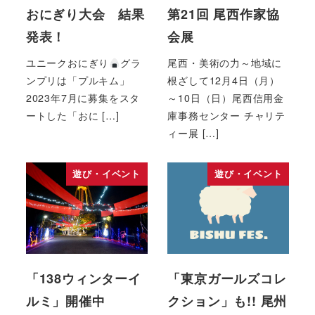
おにぎり大会 結果
第21回 尾西作家協
発表！
会展
ユニークおにぎり
グラ
尾西・美術の力～地域に
ンプリは「プルキム」
根ざして12月4日（月）
2023年7月に募集をスタ
～10日（日）尾西信用金
ートした「おに […]
庫事務センター チャリテ
ィー展 […]
遊び・イベント
遊び・イベント
「138ウィンターイ
「東京ガールズコレ
ルミ」開催中
クション」も!! 尾州