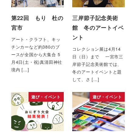
第22回 もり 杜の
三岸節子記念美術
宮市
館 冬のアートイベ
ント
アート・クラフト、キッ
チンカーなど約380のブ
コレクション展は4月14
ースが全国から大集合 5
日（日）まで 一宮市三
月4日(土・祝)真清田神社
岸節子記念美術館では、
境内 […]
冬のアートイベントと題
して、さ […]
遊び・イベント
遊び・イベント