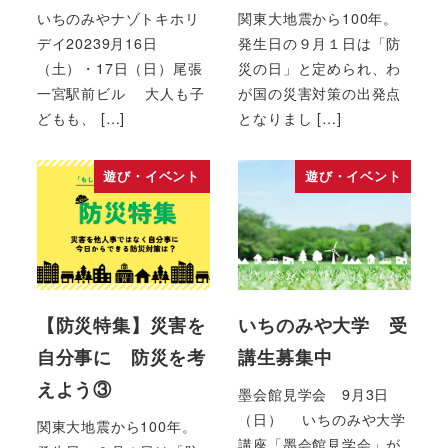
いちのみやナゾトキホリ
関東大地震から100年。
デイ20239月16日
発生日の９月１日は「防
（土）・17日（日）尾張
災の日」と定められ、わ
一宮駅前ビル 大人も子
が国の災害対策の出発点
どもも、 […]
となりまし […]
遊び・イベント
遊び・イベント
【防災特集】災害を
いちのみや大学 受
自分事に 防災を考
講生募集中
えよう③
墨会館見学会 9月3日
（日） いちのみや大学
関東大地震から100年。
講座「墨会館見学会」が