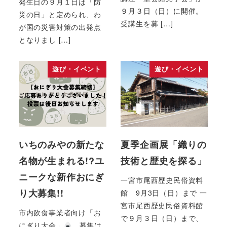
発生日の９月１日は「防
９月３日（日）に開催。
災の日」と定められ、わ
受講生を募 […]
が国の災害対策の出発点
となりまし […]
遊び・イベント
遊び・イベント
いちのみやの新たな
夏季企画展「織りの
名物が生まれる!?ユ
技術と歴史を探る」
ニークな新作おにぎ
一宮市尾西歴史民俗資料
り大募集!!
館 9月3日（日）まで 一
宮市尾西歴史民俗資料館
市内飲食事業者向け「お
で９月３日（日）まで、
にぎり大会」
募集は