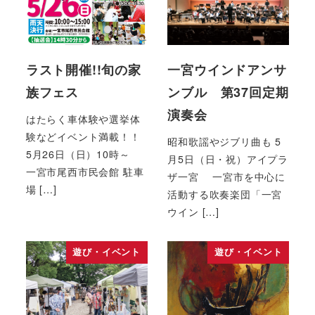
ラスト開催!!旬の家
一宮ウインドアンサ
族フェス
ンブル 第37回定期
演奏会
はたらく車体験や選挙体
験などイベント満載！！
昭和歌謡やジブリ曲も 5
5月26日（日）10時～
月5日（日・祝）アイプラ
一宮市尾西市民会館 駐車
ザ一宮 一宮市を中心に
場 […]
活動する吹奏楽団「一宮
ウイン […]
遊び・イベント
遊び・イベント