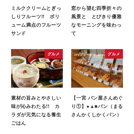
ミルククリームとぎっ
窓から望む四季折々の
しりフルーツ!! ボリ
風景と とびきり優雅
ューム満点のフルーツ
なモーニングを味わっ
サンド
て
グルメ
グルメ
素材の旨みとやさしい
【一宮 パン屋さんめぐ
味が沁みわたる!! カ
り①】●▲■パン（まる
ラダが元気になる養生
さんかくしかくパン）
ごはん