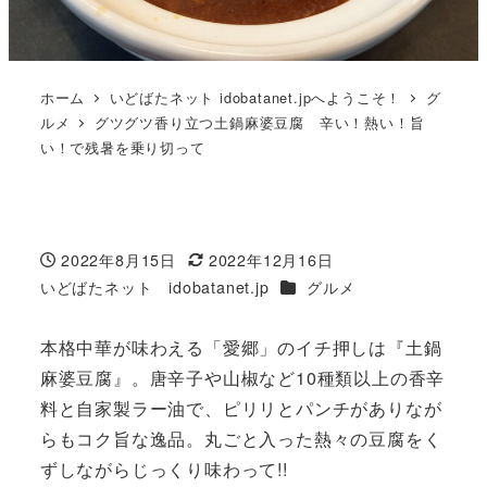
ホーム
いどばたネット idobatanet.jpへようこそ！
グ
ルメ
グツグツ香り立つ土鍋麻婆豆腐 辛い！熱い！旨
い！で残暑を乗り切って
2022年8月15日
2022年12月16日
投稿日
更新日
カテゴリー
いどばたネット idobatanet.jp
グルメ
著
者
本格中華が味わえる「愛郷」のイチ押しは『土鍋
麻婆豆腐』。唐辛子や山椒など10種類以上の香辛
料と自家製ラー油で、ピリリとパンチがありなが
らもコク旨な逸品。丸ごと入った熱々の豆腐をく
ずしながらじっくり味わって!!