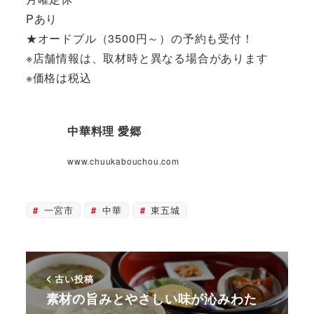
Pあり
★オードブル（3500円～）の予約も受付！
※店舗情報は、取材時と異なる場合があります
※価格は税込
中華料理 愛郷
www.chuukabouchou.com
一宮市
中華
東五城
古い投稿
素材の旨みとやさしい味が沁みわた