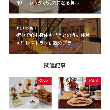
る!! カラダが元気になる養…
新しい投稿
街中で心も身体も〝ととのう〟体験
を!! レストラン併設のプラ…
関連記事
グルメ
グルメ