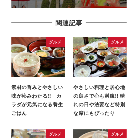
関連記事
グルメ
グルメ
素材の旨みとやさしい
やさしい料理と居心地
味が沁みわたる!! カ
の良さで心も満腹!! 晴
ラダが元気になる養生
れの日や法要など特別
ごはん
な席にもぴったり
グルメ
グルメ