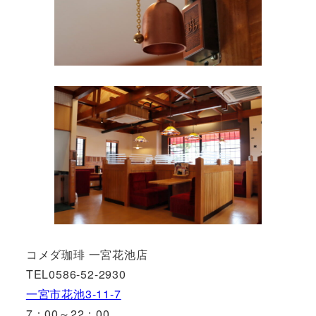
コメダ珈琲 一宮花池店
TEL0586-52-2930
一宮市花池3-11-7
7：00～22：00