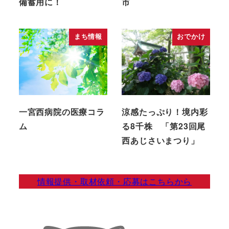
備蓄用に！
市
まち情報
おでかけ
一宮西病院の医療コラ
涼感たっぷり！境内彩
ム
る8千株 「第23回尾
西あじさいまつり」
情報提供・取材依頼・応募はこちらから