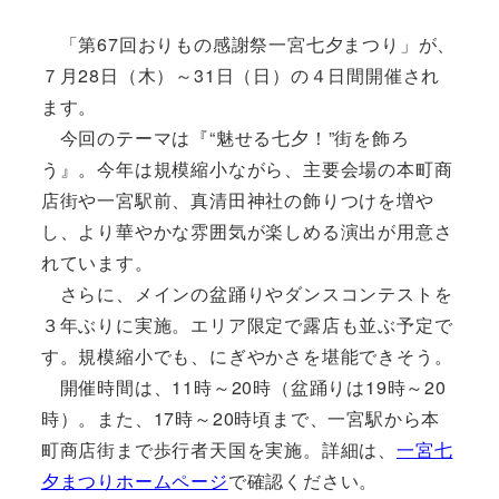
「第67回おりもの感謝祭一宮七夕まつり」が、
７月28日（木）～31日（日）の４日間開催され
ます。
今回のテーマは『“魅せる七夕！”街を飾ろ
う』。今年は規模縮小ながら、主要会場の本町商
店街や一宮駅前、真清田神社の飾りつけを増や
し、より華やかな雰囲気が楽しめる演出が用意さ
れています。
さらに、メインの盆踊りやダンスコンテストを
３年ぶりに実施。エリア限定で露店も並ぶ予定で
す。規模縮小でも、にぎやかさを堪能できそう。
開催時間は、11時～20時（盆踊りは19時～20
時）。また、17時～20時頃まで、一宮駅から本
町商店街まで歩行者天国を実施。詳細は、
一宮七
夕まつりホームページ
で確認ください。