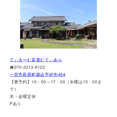
てぃるーむ富貴むてぃあら
☎070-2213-8123
一宮市萩原町築込字砂先454
【要予約】10：00～17：00（水曜は15：00ま
で）
木・金曜定休
Pあり