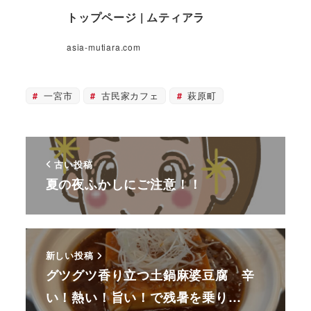
トップページ | ムティアラ
asia-mutiara.com
一宮市
古民家カフェ
萩原町
古い投稿
夏の夜ふかしにご注意！！
新しい投稿
グツグツ香り立つ土鍋麻婆豆腐 辛
い！熱い！旨い！で残暑を乗り…