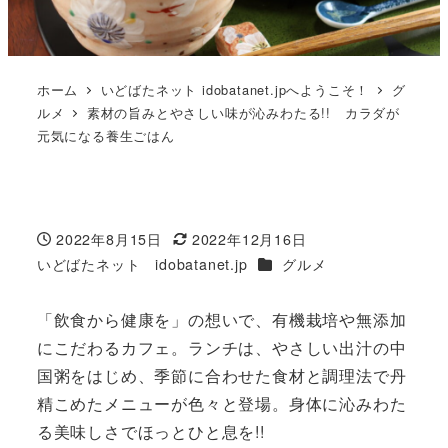
ホーム
いどばたネット idobatanet.jpへようこそ！
グ
ルメ
素材の旨みとやさしい味が沁みわたる!! カラダが
元気になる養生ごはん
2022年8月15日
2022年12月16日
投稿日
更新日
カテゴリー
いどばたネット idobatanet.jp
グルメ
著
者
「飲食から健康を」の想いで、有機栽培や無添加
にこだわるカフェ。ランチは、やさしい出汁の中
国粥をはじめ、季節に合わせた食材と調理法で丹
精こめたメニューが色々と登場。身体に沁みわた
る美味しさでほっとひと息を!!