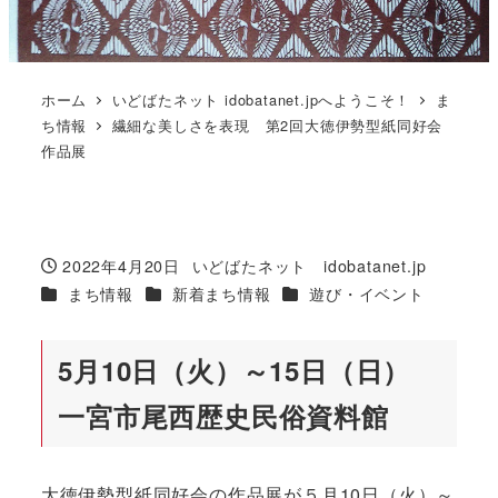
ホーム
いどばたネット idobatanet.jpへようこそ！
ま
ち情報
繊細な美しさを表現 第2回大徳伊勢型紙同好会
作品展
2022年4月20日
いどばたネット idobatanet.jp
投稿日
著
カテゴリー
カテゴリー
カテゴリー
まち情報
新着まち情報
遊び・イベント
者
5月10日（火）～15日（日）
一宮市尾西歴史民俗資料館
大徳伊勢型紙同好会の作品展が５月10日（火）～