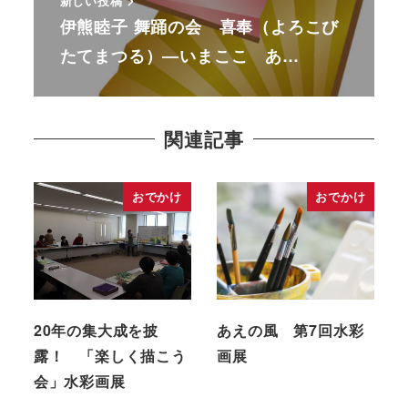
新しい投稿
伊熊睦子 舞踊の会 喜奉（よろこび
たてまつる）―いまここ あ…
関連記事
おでかけ
おでかけ
20年の集大成を披
あえの風 第7回水彩
露！ 「楽しく描こう
画展
会」水彩画展