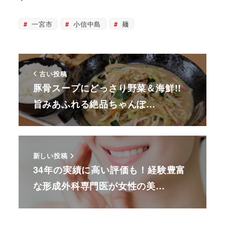
一宮市
小信中島
麺
古い投稿
豚骨スープにどっさり野菜＆海鮮!!
旨みあふれる絶品ちゃんぽ…
新しい投稿
34年の実績に高い評価も！経験豊富
な形成外科専門医が女性の美…