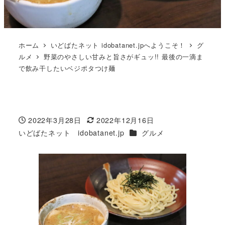
ホーム
いどばたネット idobatanet.jpへようこそ！
グ
ルメ
野菜のやさしい甘みと旨さがギュッ!! 最後の一滴ま
で飲み干したいベジポタつけ麺
2022年3月28日
2022年12月16日
投稿日
更新日
カテゴリー
いどばたネット idobatanet.jp
グルメ
著
者