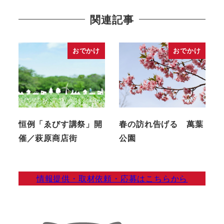
関連記事
おでかけ
おでかけ
恒例「ゑびす講祭」開
春の訪れ告げる 萬葉
催／萩原商店街
公園
情報提供・取材依頼・応募はこちらから