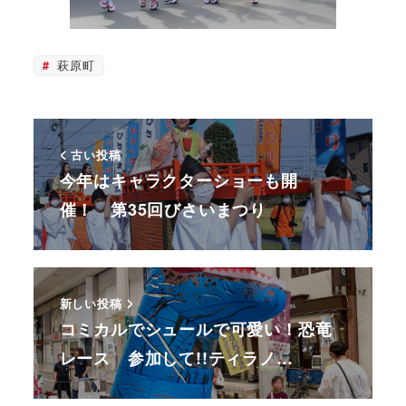
萩原町
古い投稿
今年はキャラクターショーも開
催！ 第35回びさいまつり
新しい投稿
コミカルでシュールで可愛い！恐竜
レース 参加して!!ティラノ…