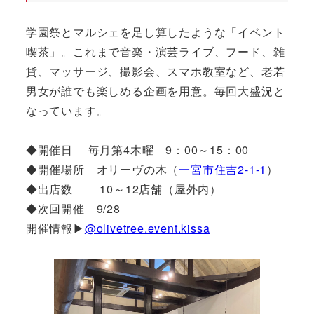
学園祭とマルシェを足し算したような「イベント
喫茶」。これまで音楽・演芸ライブ、フード、雑
貨、マッサージ、撮影会、スマホ教室など、老若
男女が誰でも楽しめる企画を用意。毎回大盛況と
なっています。
◆開催日 毎月第4木曜 9：00～15：00
◆開催場所 オリーヴの木（
一宮市住吉2-1-1
）
◆出店数 10～12店舗（屋外内）
◆次回開催 9/28
開催情報▶
@olivetree.event.kissa