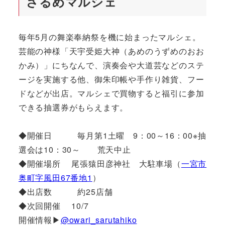
さるめマルシェ
毎年5月の舞楽奉納祭を機に始まったマルシェ。
芸能の神様「天宇受姫大神（あめのうずめのおお
かみ）」にちなんで、演奏会や大道芸などのステ
ージを実施する他、御朱印帳や手作り雑貨、フー
ドなどが出店。マルシェで買物すると福引に参加
できる抽選券がもらえます。
◆開催日 毎月第1土曜 9：00～16：00※抽
選会は10：30～ 荒天中止
◆開催場所 尾張猿田彦神社 大駐車場（
一宮市
奥町字風田67番地1
）
◆出店数 約25店舗
◆次回開催 10/7
開催情報▶
@owari_sarutahiko