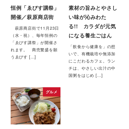
恒例「ゑびす講祭」
素材の旨みとやさし
開催／萩原商店街
い味が沁みわた
る!! カラダが元気
萩原商店街で11月23日
になる養生ごはん
（水・祝）、毎年恒例の
「ゑびす講祭」が開催さ
「飲食から健康を」の想
れます。 商売繁盛を願
いで、有機栽培や無添加
うゑびす […]
にこだわるカフェ。ラン
チは、やさしい出汁の中
国粥をはじめ […]
グルメ