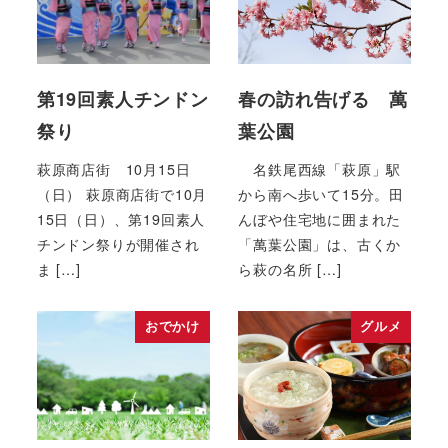
第19回素人チンドン
春の訪れ告げる 萬
祭り
葉公園
萩原商店街 10月15日
名鉄尾西線「萩原」駅
（日） 萩原商店街で10月
から南へ歩いて15分。田
15日（日）、第19回素人
んぼや住宅地に囲まれた
チンドン祭りが開催され
「萬葉公園」は、古くか
ま […]
ら萩の名所 […]
おでかけ
グルメ