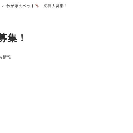
わが家のペット
投稿大募集！
募集！
リー
ち情報