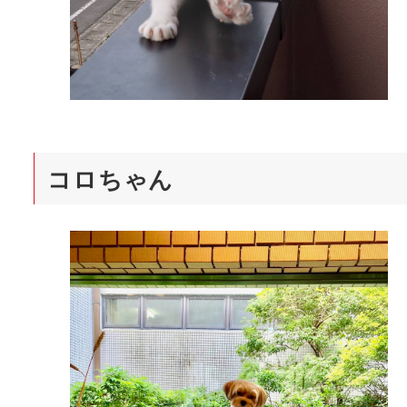
コロちゃん