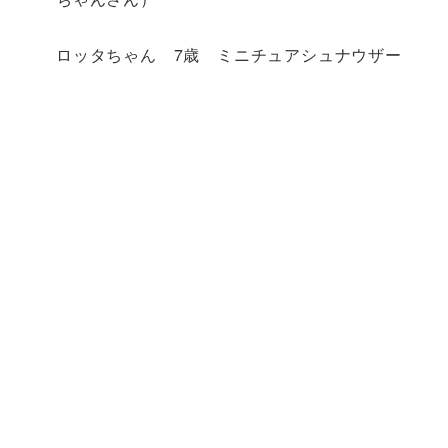
ロッタちゃん 7歳 ミニチュアシュナウザー