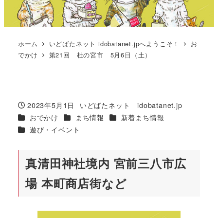
ホーム
いどばたネット idobatanet.jpへようこそ！
お
でかけ
第21回 杜の宮市 5月6日（土）
2023年5月1日
いどばたネット idobatanet.jp
投稿日
著
カテゴリー
カテゴリー
カテゴリー
おでかけ
まち情報
新着まち情報
者
カテゴリー
遊び・イベント
真清田神社境内 宮前三八市広
場 本町商店街など