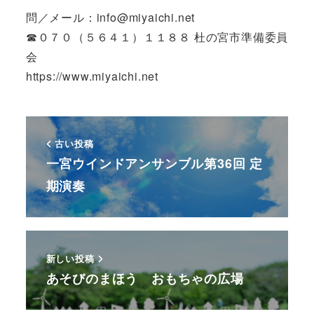
問／メール：info@miyaichi.net
☎０７０（５６４１）１１８８ 杜の宮市準備委員
会
https://www.miyaichi.net
古い投稿
一宮ウインドアンサンブル第36回 定
期演奏
新しい投稿
あそびのまほう おもちゃの広場