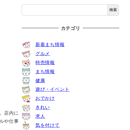
検索
カテゴリ
新着まち情報
グルメ
特売情報
まち情報
健康
遊び・イベント
おでかけ
きれい
。店内に
求人
ルや仕事
気を付けて