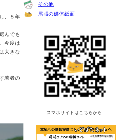
その他
尾張の媒体紙面
し、５年
選んでも
、今度は
は大きな
す若者の
。
スマホサイトはこちらから