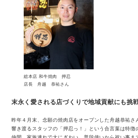
総本店 和牛焼肉 押忍
店長 舟越 恭祐さん
末永く愛される店づくりで地域貢献にも挑
昨年４月末、念願の焼肉店をオープンした舟越恭祐さ
響き渡るスタッフの「押忍っ！」という合言葉は特徴
仲間、家族連れで大にぎわい。普段使いから祝い事