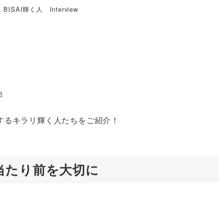
BISAI輝く人 Interview
ー
他
するキラリ輝く人たちをご紹介！
当たり前を大切に