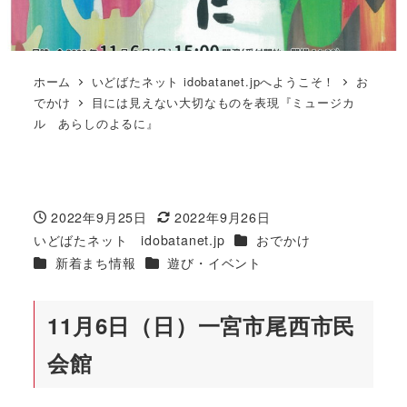
ホーム
いどばたネット idobatanet.jpへようこそ！
お
でかけ
目には見えない大切なものを表現『ミュージカ
ル あらしのよるに』
2022年9月25日
2022年9月26日
投稿日
更新日
カテゴリー
いどばたネット idobatanet.jp
おでかけ
著
カテゴリー
カテゴリー
新着まち情報
遊び・イベント
者
11月6日（日）一宮市尾西市民
会館