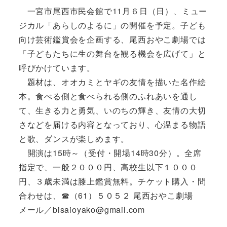
一宮市尾西市民会館で11月６日（日）、ミュー
ジカル「あらしのよるに」の開催を予定。子ども
向け芸術鑑賞会を企画する、尾西おやこ劇場では
「子どもたちに生の舞台を観る機会を広げて」と
呼びかけています。
題材は、オオカミとヤギの友情を描いた名作絵
本。食べる側と食べられる側のふれあいを通し
て、生きる力と勇気、いのちの輝き、友情の大切
さなどを届ける内容となっており、心温まる物語
と歌、ダンスが楽しめます。
開演は15時～（受付・開場14時30分）。全席
指定で、一般２０００円、高校生以下１０００
円、３歳未満は膝上鑑賞無料。チケット購入・問
合わせは、☎（61）５０５２ 尾西おやこ劇場
メール／bisaioyako@gmail.com