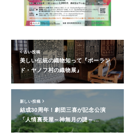
古い投稿
美しい伝統の織物知って『ポーラン
ド・ヤノフ村の織物展』
新しい投稿
結成30周年！劇団三喜が記念公演
「人情裏長屋～神無月の謎～…