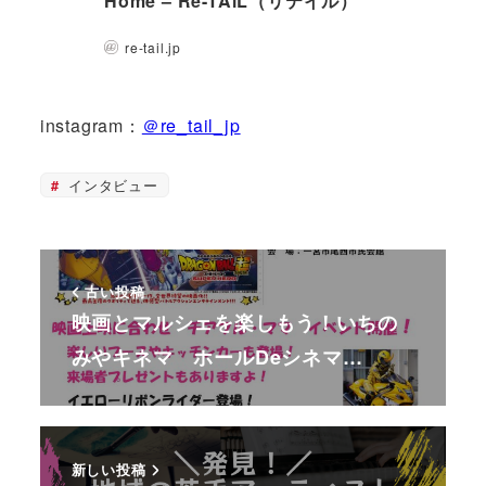
Home – Re-TAiL（リテイル）
re-tail.jp
instagram：
＠re_tail_jp
インタビュー
古い投稿
映画とマルシェを楽しもう！いちの
みやキネマ ホールDeシネマ…
新しい投稿