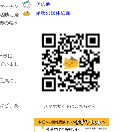
その他
マーチン
尾張の媒体紙面
活動も経
奏の幅を
一歩に。
ていまし
元気に、
けど、あ
スマホサイトはこちらから