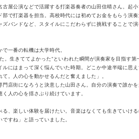
名古屋公演などで活躍する打楽器奏者の山田信晴さん。起小
ド部で打楽器を担当。高校時代には初めてお金をもらう演奏
ャズバンドなど、スタイルにこだわらずに挑戦することで演
かで一番の転機は大学時代。
た。生きててよかった”といわれた瞬間が演奏家を目指す第
イルにはまって深く悩んでいた時期。どこか中途半端に思え
れて。人の心を動かせるんだと奮えました」。
専門店街になろうと決意した山田さん。自分の演奏で誰かを
聴く人の心を揺さぶり続けています。
べる、楽しい体験を届けたい。音楽はなくても生きていける
いですね」と語っていました。